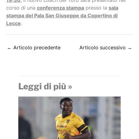
19:30
, il nuovo coach del Toro sarà presentato nel
corso di una
conferenza stampa
presso la
sala
stampa del Pala San Giuseppe da Copertino di
Lecce
.
←
Articolo precedente
Articolo successivo
→
Leggi di più »