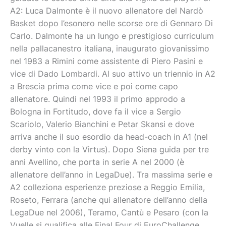
A2: Luca Dalmonte è il nuovo allenatore del Nardò
Basket dopo l’esonero nelle scorse ore di Gennaro Di
Carlo. Dalmonte ha un lungo e prestigioso curriculum
nella pallacanestro italiana, inaugurato giovanissimo
nel 1983 a Rimini come assistente di Piero Pasini e
vice di Dado Lombardi. Al suo attivo un triennio in A2
a Brescia prima come vice e poi come capo
allenatore. Quindi nel 1993 il primo approdo a
Bologna in Fortitudo, dove fa il vice a Sergio
Scariolo, Valerio Bianchini e Petar Skansi e dove
arriva anche il suo esordio da head-coach in A1 (nel
derby vinto con la Virtus). Dopo Siena guida per tre
anni Avellino, che porta in serie A nel 2000 (è
allenatore dell’anno in LegaDue). Tra massima serie e
A2 colleziona esperienze preziose a Reggio Emilia,
Roseto, Ferrara (anche qui allenatore dell’anno della
LegaDue nel 2006), Teramo, Cantù e Pesaro (con la
Vuelle si qualifica alle Final Four di EuroChallenge,