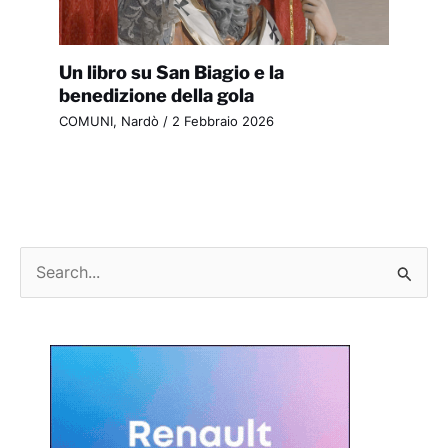
Un libro su San Biagio e la
benedizione della gola
COMUNI
,
Nardò
/
2 Febbraio 2026
C
e
r
c
a
: