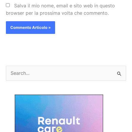
Salva il mio nome, email e sito web in questo
browser per la prossima volta che commento.
C
e
r
c
a
: