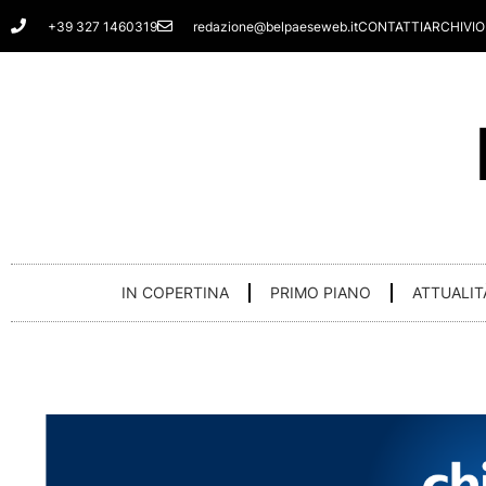
Vai
+39 327 1460319
redazione@belpaeseweb.it
CONTATTI
ARCHIVIO
al
contenuto
IN COPERTINA
PRIMO PIANO
ATTUALIT