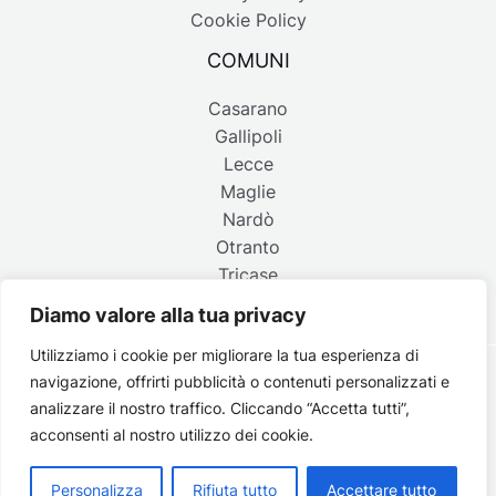
Cookie Policy
COMUNI
Casarano
Gallipoli
Lecce
Maglie
Nardò
Otranto
Tricase
Diamo valore alla tua privacy
Utilizziamo i cookie per migliorare la tua esperienza di
navigazione, offrirti pubblicità o contenuti personalizzati e
Copyright © 2026 Belpaese | Periodico d'informazione del
analizzare il nostro traffico. Cliccando “Accetta tutti”,
Salento - P.IVA 4637850753 - Testata registrata il 18 gennaio
acconsenti al nostro utilizzo dei cookie.
2002 al n. 778 del registro della Stampa del Tribunale di
Lecce | Credits:
Strategie digitali
Personalizza
Rifiuta tutto
Accettare tutto