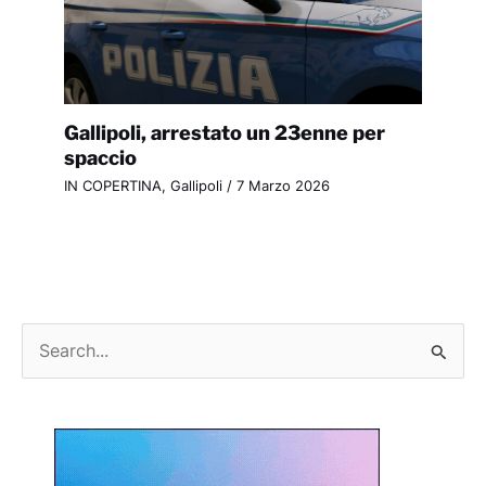
Gallipoli, arrestato un 23enne per
spaccio
IN COPERTINA
,
Gallipoli
/
7 Marzo 2026
C
e
r
c