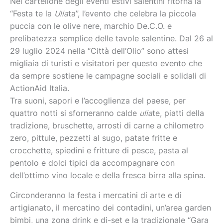
Nel cartellone degli eventi estivi salentini ritorna la
“Festa te la
Ulia
ta”, l’evento che celebra la piccola
puccia con le olive nere, marchio De.C.O. e
prelibatezza semplice delle tavole salentine. Dal 26 al
29 luglio 2024 nella “Città dell’Olio” sono attesi
migliaia di turisti e visitatori per questo evento che
da sempre sostiene le campagne sociali e solidali di
ActionAid Italia.
Tra suoni, sapori e l’accoglienza del paese, per
quattro notti si sforneranno calde
ulia
te, piatti della
tradizione, bruschette, arrosti di carne a chilometro
zero, pittule, pezzetti al sugo, patate fritte e
crocchette, spiedini e fritture di pesce, pasta al
pentolo e dolci tipici da accompagnare con
dell’ottimo vino locale e della fresca birra alla spina.
Circonderanno la festa i mercatini di arte e di
artigianato, il mercatino dei contadini, un’area garden
bimbi, una zona drink e dj-set e la tradizionale “Gara