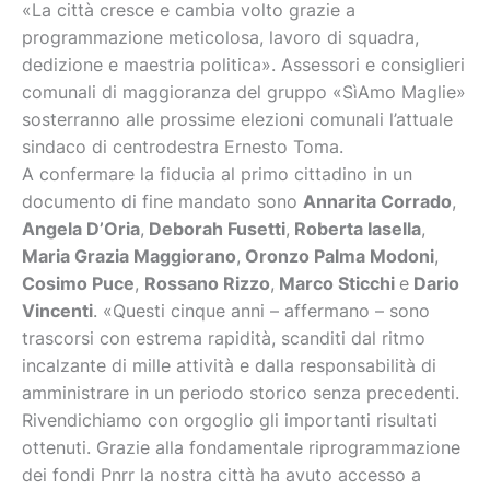
«La città cresce e cambia volto grazie a
programmazione meticolosa, lavoro di squadra,
dedizione e maestria politica». Assessori e consiglieri
comunali di maggioranza del gruppo «SìAmo Maglie»
sosterranno alle prossime elezioni comunali l’attuale
sindaco di centrodestra Ernesto Toma.
A confermare la fiducia al primo cittadino in un
documento di fine mandato sono
Annarita Corrado
,
Angela D’Oria
,
Deborah Fusetti
,
Roberta Iasella
,
Maria Grazia Maggiorano
,
Oronzo Palma Modoni
,
Cosimo Puce
,
Rossano Rizzo
,
Marco Sticchi
e
Dario
Vincenti
. «Questi cinque anni – affermano – sono
trascorsi con estrema rapidità, scanditi dal ritmo
incalzante di mille attività e dalla responsabilità di
amministrare in un periodo storico senza precedenti.
Rivendichiamo con orgoglio gli importanti risultati
ottenuti. Grazie alla fondamentale riprogrammazione
dei fondi Pnrr la nostra città ha avuto accesso a