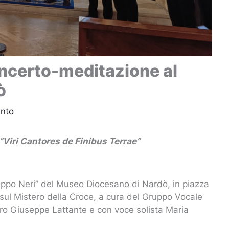
ncerto-meditazione al
ò
nto
“Viri Cantores de Finibus Terrae”
ippo Neri” del Museo Diocesano di Nardò, in piazza
 sul Mistero della Croce, a cura del Gruppo Vocale
tro Giuseppe Lattante e con voce solista Maria