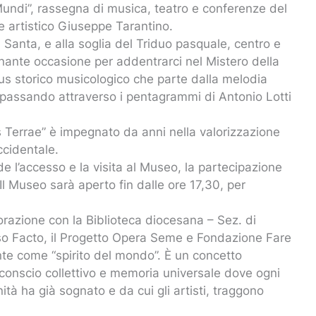
 Mundi”, rassegna di musica, teatro e conferenze del
 artistico Giuseppe Tarantino.
Santa, e alla soglia del Triduo pasquale, centro e
ionante occasione per addentrarci nel Mistero della
us storico musicologico che parte dalla melodia
, passando attraverso i pentagrammi di Antonio Lotti
s Terrae” è impegnato da anni nella valorizzazione
ccidentale.
de l’accesso e la visita al Museo, la partecipazione
l Museo sarà aperto fin dalle ore 17,30, per
orazione con la Biblioteca diocesana – Sez. di
pso Facto, il Progetto Opera Seme e Fondazione Fare
nte come “spirito del mondo”. È un concetto
nconscio collettivo e memoria universale dove ogni
ità ha già sognato e da cui gli artisti, traggono