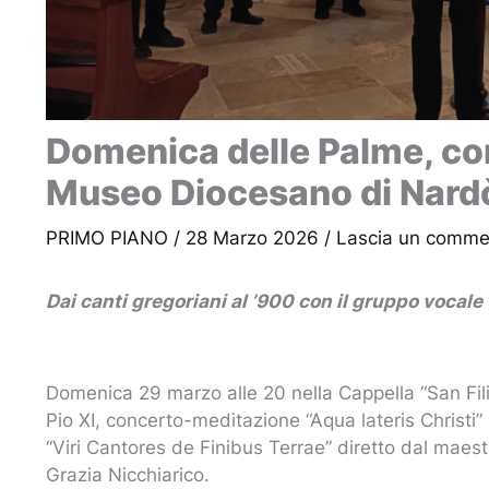
Domenica delle Palme, co
Museo Diocesano di Nard
PRIMO PIANO
/
28 Marzo 2026
/
Lascia un comme
Dai canti gregoriani al ’900 con il gruppo vocale
Domenica 29 marzo alle 20 nella Cappella “San Fil
Pio XI, concerto-meditazione “Aqua lateris Christi”
“Viri Cantores de Finibus Terrae” diretto dal maes
Grazia Nicchiarico.