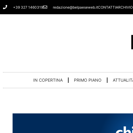
Vai
+39 327 1460319
redazione@belpaeseweb.it
CONTATTI
ARCHIVIO
al
contenuto
IN COPERTINA
PRIMO PIANO
ATTUALIT