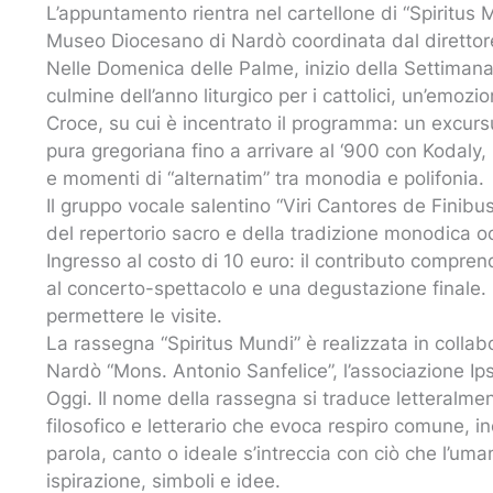
L’appuntamento rientra nel cartellone di “Spiritus
Museo Diocesano di Nardò coordinata dal direttore
Nelle Domenica delle Palme, inizio della Settimana 
culmine dell’anno liturgico per i cattolici, un’emoz
Croce, su cui è incentrato il programma: un excurs
pura gregoriana fino a arrivare al ‘900 con Kodaly
e momenti di “alternatim” tra monodia e polifonia.
Il gruppo vocale salentino “Viri Cantores de Finibu
del repertorio sacro e della tradizione monodica o
Ingresso al costo di 10 euro: il contributo compren
al concerto-spettacolo e una degustazione finale. I
permettere le visite.
La rassegna “Spiritus Mundi” è realizzata in collab
Nardò “Mons. Antonio Sanfelice”, l’associazione I
Oggi. Il nome della rassegna si traduce letteralme
filosofico e letterario che evoca respiro comune, i
parola, canto o ideale s’intreccia con ciò che l’uman
ispirazione, simboli e idee.