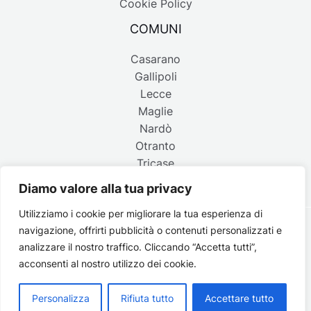
Cookie Policy
COMUNI
Casarano
Gallipoli
Lecce
Maglie
Nardò
Otranto
Tricase
Diamo valore alla tua privacy
Utilizziamo i cookie per migliorare la tua esperienza di
navigazione, offrirti pubblicità o contenuti personalizzati e
Copyright © 2026 Belpaese | Periodico d'informazione del
analizzare il nostro traffico. Cliccando “Accetta tutti”,
Salento - P.IVA 4637850753 - Testata registrata il 18 gennaio
acconsenti al nostro utilizzo dei cookie.
2002 al n. 778 del registro della Stampa del Tribunale di
Lecce | Credits:
Strategie digitali
Personalizza
Rifiuta tutto
Accettare tutto