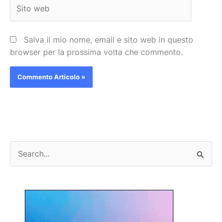
Sito
web
Salva il mio nome, email e sito web in questo
browser per la prossima volta che commento.
C
e
r
c
a