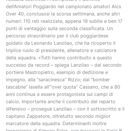
dell’Amatori Poggiardo nel campionato amatori Aics
Over 40, conclusosi la scorsa settimana, anche altri
numeri: 110 reti realizzate, appena 19 subite e ben 17
punti di vantaggio sulla seconda classificata. Un
percorso straordinario per il club poggiardese
guidato da Leonardo Lanzilao, che ha ricoperto il
triplice ruolo di presidente, allenatore e calciatore
della squadra. «Tutti hanno contribuito a questo
successo da record – spiega Lanzilao – dal secondo
portiere Mastropietro, esempio di dedizione e
impegno, alla “saracinesca” Rizzo; dal “bomber
tascabile” Iasella all’“over quota” Cassano, che a 80
anni continua a essere protagonista sui campi di
calcio. Importante anche il contributo del reparto
difensivo – prosegue Lanzilao – con il sottoscritto e il
capitano Zappatore, oltretutto secondo miglior
marcatore della squadra. Determinanti inoltre
l’esperienza di Simone Sales, con trascorsi in Serie B,