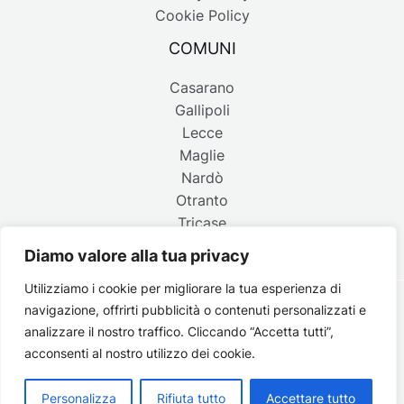
Cookie Policy
COMUNI
Casarano
Gallipoli
Lecce
Maglie
Nardò
Otranto
Tricase
Diamo valore alla tua privacy
Utilizziamo i cookie per migliorare la tua esperienza di
navigazione, offrirti pubblicità o contenuti personalizzati e
Copyright © 2026 Belpaese | Periodico d'informazione del
analizzare il nostro traffico. Cliccando “Accetta tutti”,
Salento - P.IVA 4637850753 - Testata registrata il 18 gennaio
acconsenti al nostro utilizzo dei cookie.
2002 al n. 778 del registro della Stampa del Tribunale di
Lecce | Credits:
Strategie digitali
Personalizza
Rifiuta tutto
Accettare tutto