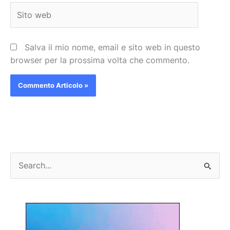
Sito
web
Salva il mio nome, email e sito web in questo
browser per la prossima volta che commento.
C
e
r
c