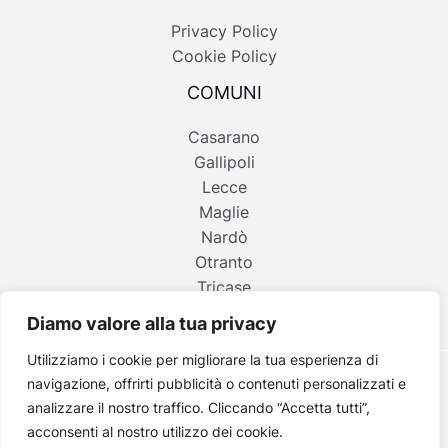
Privacy Policy
Cookie Policy
COMUNI
Casarano
Gallipoli
Lecce
Maglie
Nardò
Otranto
Tricase
Diamo valore alla tua privacy
Utilizziamo i cookie per migliorare la tua esperienza di
navigazione, offrirti pubblicità o contenuti personalizzati e
Copyright © 2026 Belpaese | Periodico d'informazione del
analizzare il nostro traffico. Cliccando “Accetta tutti”,
Salento - P.IVA 4637850753 - Testata registrata il 18 gennaio
acconsenti al nostro utilizzo dei cookie.
2002 al n. 778 del registro della Stampa del Tribunale di