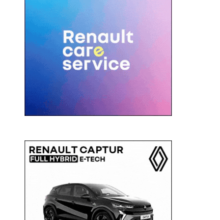
c
a
: