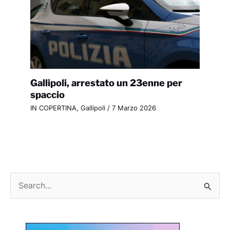
Gallipoli, arrestato un 23enne per
spaccio
IN COPERTINA
,
Gallipoli
/
7 Marzo 2026
C
e
r