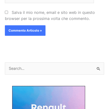
Salva il mio nome, email e sito web in questo
browser per la prossima volta che commento.
C
e
r
c
a
: