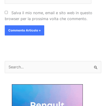
web
Salva il mio nome, email e sito web in questo
browser per la prossima volta che commento.
C
e
r
c
a
: