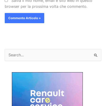
Salva il mio nome, email e sito web in questo
browser per la prossima volta che commento.
C
e
r
c
a
: