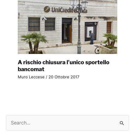
A rischio chiusura l’unico sportello
bancomat
Muro Leccese
/
20 Ottobre 2017
C
e