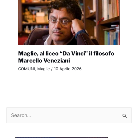
Maglie, al liceo “Da Vinci” il filosofo
Marcello Veneziani
COMUNI
,
Maglie
/
10 Aprile 2026
C
e
r