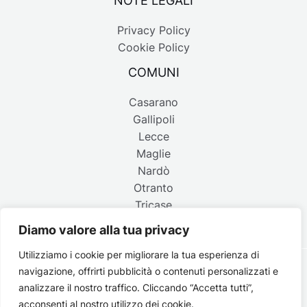
Privacy Policy
Cookie Policy
COMUNI
Casarano
Gallipoli
Lecce
Maglie
Nardò
Otranto
Tricase
Diamo valore alla tua privacy
Utilizziamo i cookie per migliorare la tua esperienza di
navigazione, offrirti pubblicità o contenuti personalizzati e
Copyright © 2026 Belpaese | Periodico d'informazione del
analizzare il nostro traffico. Cliccando “Accetta tutti”,
Salento - P.IVA 4637850753 - Testata registrata il 18 gennaio
acconsenti al nostro utilizzo dei cookie.