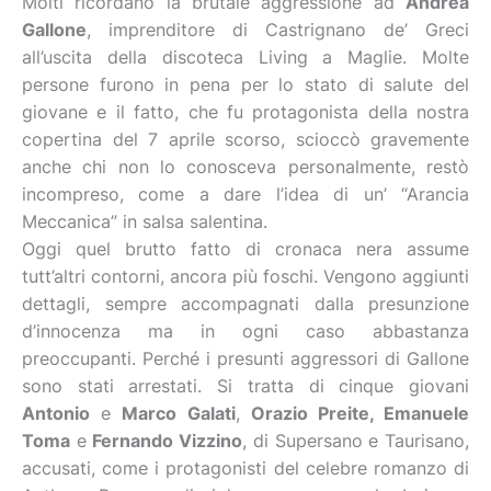
Molti ricordano la brutale aggressione ad
Andrea
Gallone
, imprenditore di Castrignano de’ Greci
all’uscita della discoteca Living a Maglie. Molte
persone furono in pena per lo stato di salute del
giovane e il fatto, che fu protagonista della nostra
copertina del 7 aprile scorso, scioccò gravemente
anche chi non lo conosceva personalmente, restò
incompreso, come a dare l’idea di un’ “Arancia
Meccanica” in salsa salentina.
Oggi quel brutto fatto di cronaca nera assume
tutt’altri contorni, ancora più foschi. Vengono aggiunti
dettagli, sempre accompagnati dalla presunzione
d’innocenza ma in ogni caso abbastanza
preoccupanti. Perché i presunti aggressori di Gallone
sono stati arrestati. Si tratta di cinque giovani
Antonio
e
Marco Galati
,
Orazio Preite, Emanuele
Toma
e
Fernando Vizzino
, di Supersano e Taurisano,
accusati, come i protagonisti del celebre romanzo di