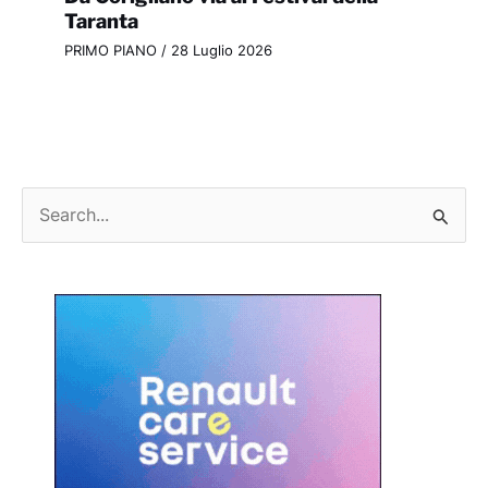
Taranta
PRIMO PIANO
/
28 Luglio 2026
C
e
r
c
a
: