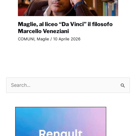
Maglie, al liceo “Da Vinci” il filosofo
Marcello Veneziani
COMUNI
,
Maglie
/
10 Aprile 2026
C
e
r
c
a
: