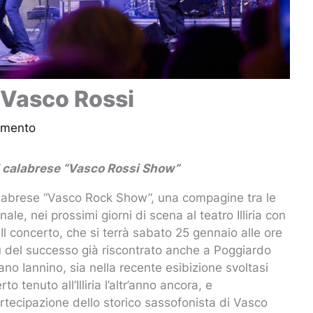
 Vasco Rossi
mmento
and calabrese “Vasco Rossi Show”
labrese “Vasco Rock Show”, una compagine tra le
le, nei prossimi giorni di scena al teatro Illiria con
 Il concerto, che si terrà sabato 25 gennaio alle ore
ù del successo già riscontrato anche a Poggiardo
no Iannino, sia nella recente esibizione svoltasi
 tenuto all’Illiria l’altr’anno ancora, e
tecipazione dello storico sassofonista di Vasco