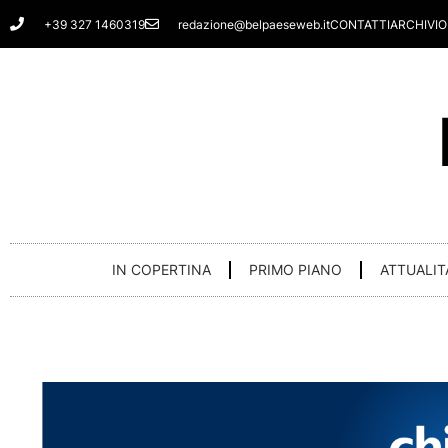
Vai
+39 327 1460319
redazione@belpaeseweb.it
CONTATTI
ARCHIVIO
al
contenuto
IN COPERTINA
PRIMO PIANO
ATTUALIT