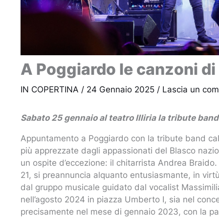
A Poggiardo le canzoni di
IN COPERTINA
/
24 Gennaio 2025
/
Lascia un co
Sabato 25 gennaio al teatro Illiria la tribute b
Appuntamento a Poggiardo con la tribute band ca
più apprezzate dagli appassionati del Blasco naziona
un ospite d’eccezione: il chitarrista Andrea Braido.
21, si preannuncia alquanto entusiasmante, in virt
dal gruppo musicale guidato dal vocalist Massimilia
nell’agosto 2024 in piazza Umberto I, sia nel concerto
precisamente nel mese di gennaio 2023, con la par