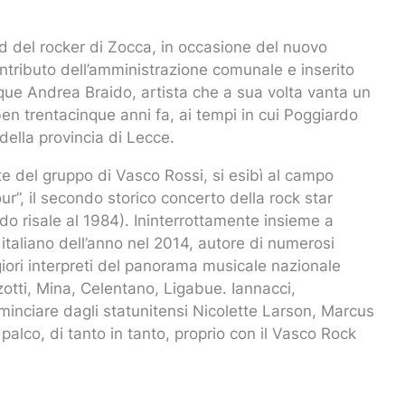
 del rocker di Zocca, in occasione del nuovo
ontributo dell’amministrazione comunale e inserito
unque Andrea Braido, artista che a sua volta vanta un
ben trentacinque anni fa, ai tempi in cui Poggiardo
della provincia di Lecce.
rte del gruppo di Vasco Rossi, si esibì al campo
ur”, il secondo storico concerto della rock star
o risale al 1984). Ininterrottamente insieme a
italiano dell’anno nel 2014, autore di numerosi
iori interpreti del panorama musicale nazionale
otti, Mina, Celentano, Ligabue. Iannacci,
ominciare dagli statunitensi Nicolette Larson, Marcus
alco, di tanto in tanto, proprio con il Vasco Rock