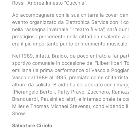
Rossi, Andrea Innesto “Cucchia”.
Ad accompagnare con la sua chitarra la cover band
evento organizzato da Elettronica Service con il c
nella rassegna invernale “Il teatro è vita”, sarà d
prestigioso precedente nella cittadina risalente a 
era il più importante punto di riferimento musicale 
Nel 1989, infatti, Braido, da poco entrato a far pa
sportivo comunale in occasione del “Liberi liberi To
emiliana (la prima performance di Vasco a Poggiard
Vasco dal 1989 al 1995, premiato come chitarrista 
album da solista, Braido ha collaborato con i magg
(Pierangelo Bertoli, Patty Pravo, Zucchero, Ramazz
Branduardi, Pausini ed altri) e internazionale (a c
Miller e Thomas Michael Stevens), condividendo il p
Show.
Salvatore Ciriolo