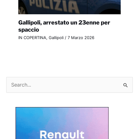
Gallipoli, arrestato un 23enne per
spaccio
IN COPERTINA
,
Gallipoli
/
7 Marzo 2026
C
e
r
c
a
: