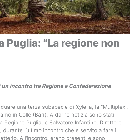
a Puglia: “La regione non
 di un incontro tra Regione e Confederazione
uare una terza subspecie di Xylella, la “Multiplex”,
mo in Colle (Bari). A darne notizia sono stati
a Regione Puglia, e Salvatore Infantino, Direttore
 durante l’ultimo incontro che è servito a fare il
atterio. All’incontro, erano presenti e sono