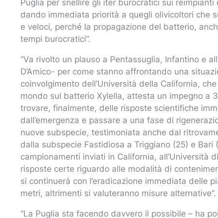
Puglia per snellire gli iter burocratici sui reimpian
dando immediata priorità a quegli olivicoltori che 
e veloci, perché la propagazione del batterio, anc
tempi burocratici”.
“Va rivolto un plauso a Pentassuglia, Infantino e 
D’Amico- per come stanno affrontando una situazio
coinvolgimento dell’Università della California, c
mondo sul batterio Xylella, attesta un impegno a 36
trovare, finalmente, delle risposte scientifiche imm
dall’emergenza e passare a una fase di rigenerazio
nuove subspecie, testimoniata anche dal ritrovamen
dalla subspecie Fastidiosa a Triggiano (25) e Bari (2
campionamenti inviati in California, all’Università
risposte certe riguardo alle modalità di contenimen
si continuerà con l’eradicazione immediata delle pia
metri, altrimenti si valuteranno misure alternative”.
“La Puglia sta facendo davvero il possibile – ha p