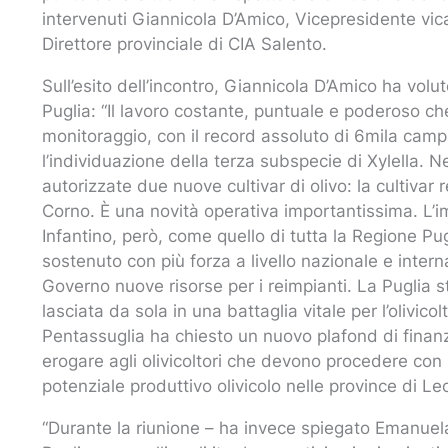
intervenuti Giannicola D’Amico, Vicepresidente vic
Direttore provinciale di CIA Salento.
Sull’esito dell’incontro, Giannicola D’Amico ha volu
Puglia: “Il lavoro costante, puntuale e poderoso c
monitoraggio, con il record assoluto di 6mila camp
l’individuazione della terza subspecie di Xylella. Ne
autorizzate due nuove cultivar di olivo: la cultivar 
Corno. È una novità operativa importantissima. L’i
Infantino, però, come quello di tutta la Regione Pug
sostenuto con più forza a livello nazionale e inter
Governo nuove risorse per i reimpianti. La Puglia 
lasciata da sola in una battaglia vitale per l’olivico
Pentassuglia ha chiesto un nuovo plafond di finanz
erogare agli olivicoltori che devono procedere con i 
potenziale produttivo olivicolo nelle province di Le
“Durante la riunione – ha invece spiegato Emanuel