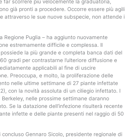
ti e far scorrere più velocemente la graduatoria,
sono già pronti a procedere. Occorre essere più agili
he attraverso le sue nuove subspecie, non attende i
alla Regione Puglia – ha aggiunto nuovamente
ne estremamente difficile e complessa. Il
he possiede la più grande e completa banca dati del
0 gradi per contrastarne l’ulteriore diffusione e
ediatamente applicabili al fine di uscire
ne. Preoccupa, e molto, la proliferazione delle
to nelle ultime settimane di 27 piante infettate
), con la novità assoluta di un ciliegio infettato. I
 di Berkeley, nelle prossime settimane daranno
to. Se la datazione dell’infezione risulterà recente
nte infette e delle piante presenti nel raggio di 50
oi concluso Gennaro Sicolo, presidente regionale di