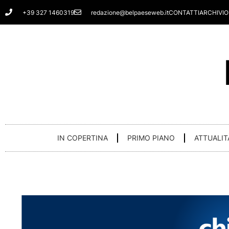
Vai
+39 327 1460319
redazione@belpaeseweb.it
CONTATTI
ARCHIVIO
al
contenuto
IN COPERTINA
PRIMO PIANO
ATTUALIT