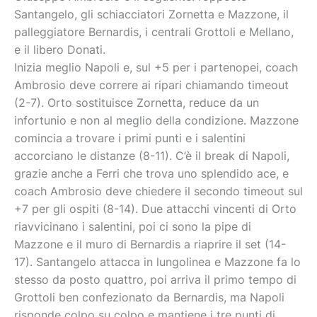
Santangelo, gli schiacciatori Zornetta e Mazzone, il
palleggiatore Bernardis, i centrali Grottoli e Mellano,
e il libero Donati.
Inizia meglio Napoli e, sul +5 per i partenopei, coach
Ambrosio deve correre ai ripari chiamando timeout
(2-7). Orto sostituisce Zornetta, reduce da un
infortunio e non al meglio della condizione. Mazzone
comincia a trovare i primi punti e i salentini
accorciano le distanze (8-11). C’è il break di Napoli,
grazie anche a Ferri che trova uno splendido ace, e
coach Ambrosio deve chiedere il secondo timeout sul
+7 per gli ospiti (8-14). Due attacchi vincenti di Orto
riavvicinano i salentini, poi ci sono la pipe di
Mazzone e il muro di Bernardis a riaprire il set (14-
17). Santangelo attacca in lungolinea e Mazzone fa lo
stesso da posto quattro, poi arriva il primo tempo di
Grottoli ben confezionato da Bernardis, ma Napoli
risponde colpo su colpo e mantiene i tre punti di