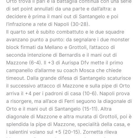
Orto trova il pari e la battaglia continua con una serie
di set point annullati da una parte e dall’altra: a
decidere è prima il mani out di Santangelo e poi
l’infrazione a rete di Napoli (30-28).
Il quarto set è subito combattuto e le due squadre
avanzano punto a punto: da segnalare i due monster
block firmati da Mellano e Grottoli, l’attacco di
seconda intenzione di Bernardis e il mani out di
Mazzone (6-4). Il +3 di Aurispa Dfv mette il primo
campanello d’allarme su coach Mosca che chiede
timeout. Dalla grande difesa di Santangelo scaturisce
il successivo attacco di Mazzone e sulla pipe di Orto
arriva il +4 per i padroni di casa (10-6). Napoli prova
a risorgere, ma all’ace di Ferri seguono la diagonale di
Orto e il mani out di Santangelo (15-11). Altra
diagonale di Mazzone e altra murata di Grottoli, poi è
splendida la pipe di Mazzone, specialità della casa, e
i salentini volano sul +5 (20-15). Zornetta rileva