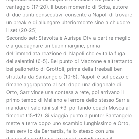
vantaggio (17-20). Il buon momento di Scita, autore
di due punti consecutivi, consente a Napoli di trovare
un break e di allungare ulteriormente sino a chiudere
il set (20-25)
Secondo set: Stavolta è Aurispa Dfv a partire meglio
e a guadagnare un buon margine, prima
dell’immediata reazione di Napoli che evita la fuga
dei salentini (6-5). Bel punto di Mazzone e altrettanto
bel pallonetto di Grottoli, prima della freeball ben
sfruttata da Santangelo (10-6). Napoli è sul pezzo e
rimane aggrappato al set: dopo una diagonale di
Orto, Sarr vince una contesa a rete, poi arrivano il
primo tempo di Mellano e l’errore dello stesso Sarr a
mandare i salentini sul +3, portando coach Mosca al
timeout (15-12). Si viaggia punto a punto: Santangelo
mette a terra dopo uno scambio lunghissimo e Orto,
ben servito da Bernardis, fa lo stesso con una
diagonale stretta nei tre metri, quindi arriva il