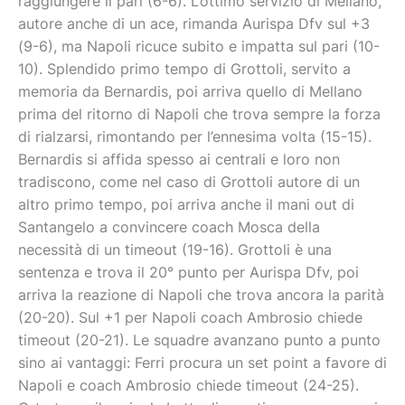
raggiungere il pari (6-6). L’ottimo servizio di Mellano,
autore anche di un ace, rimanda Aurispa Dfv sul +3
(9-6), ma Napoli ricuce subito e impatta sul pari (10-
10). Splendido primo tempo di Grottoli, servito a
memoria da Bernardis, poi arriva quello di Mellano
prima del ritorno di Napoli che trova sempre la forza
di rialzarsi, rimontando per l’ennesima volta (15-15).
Bernardis si affida spesso ai centrali e loro non
tradiscono, come nel caso di Grottoli autore di un
altro primo tempo, poi arriva anche il mani out di
Santangelo a convincere coach Mosca della
necessità di un timeout (19-16). Grottoli è una
sentenza e trova il 20° punto per Aurispa Dfv, poi
arriva la reazione di Napoli che trova ancora la parità
(20-20). Sul +1 per Napoli coach Ambrosio chiede
timeout (20-21). Le squadre avanzano punto a punto
sino ai vantaggi: Ferri procura un set point a favore di
Napoli e coach Ambrosio chiede timeout (24-25).