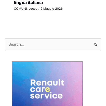
lingua italiana
COMUNI
,
Lecce
/
9 Maggio 2026
C
e
r
c
a
: