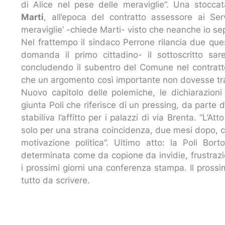
di Alice nel pese delle meraviglie”. Una stoccat
Marti
, all’epoca del contratto assessore ai Serv
meraviglie’ -chiede Marti- visto che neanche io sep
Nel frattempo il sindaco Perrone rilancia due ques
domanda il primo cittadino- il sottoscritto sa
concludendo il subentro del Comune nel contratto
che un argomento così importante non dovesse tran
Nuovo capitolo delle polemiche, le dichiarazion
giunta Poli che riferisce di un pressing, da parte 
stabiliva l’affitto per i palazzi di via Brenta. “L
solo per una strana coincidenza, due mesi dopo, co
motivazione politica”. Ultimo atto: la Poli Bor
determinata come da copione da invidie, frustrazi
i prossimi giorni una conferenza stampa. Il prossi
tutto da scrivere.