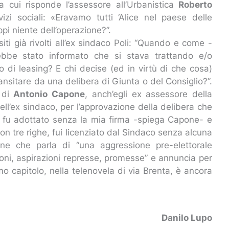
a cui risponde l’assessore all’Urbanistica
Roberto
izi sociali: «Eravamo tutti ‘Alice nel paese delle
pi niente dell’operazione?”.
iti già rivolti all’ex sindaco Poli: “Quando e come -
rebbe stato informato che si stava trattando e/o
 di leasing? E chi decise (ed in virtù di che cosa)
sitare da una delibera di Giunta o del Consiglio?”.
i di
Antonio Capone
, anch’egli ex assessore della
dell’ex sindaco, per l’approvazione della delibera che
’Atto fu adottato senza la mia firma -spiega Capone- e
n tre righe, fui licenziato dal Sindaco senza alcuna
tone che parla di “una aggressione pre-elettorale
oni, aspirazioni represse, promesse” e annuncia per
mo capitolo, nella telenovela di via Brenta, è ancora
Danilo Lupo