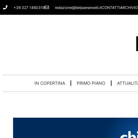
Vai
+39 327 1460319
redazione@belpaeseweb.it
CONTATTI
ARCHIVIO
al
contenuto
IN COPERTINA
PRIMO PIANO
ATTUALIT