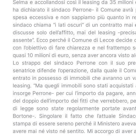
Selma e accollandosi così il leasing da 35 milioni d
ha dichiarato il sindaco Perrone- il Comune avrà 
spesa eccessiva e non sappiamo più quanto in rea
sindaco chiama “i lati oscuri” di un contratto mai
discusse solo dell’affitto, mai del leasing -pre
assente”. Ecco perché il Comune di Lecce decide di 
con l’obiettivo di fare chiarezza e nel frattempo
quasi 10 milioni di euro, senza aver ancora visto a
Lo strappo del sindaco Perrone con il suo pre
senatrice difende l’operazione, dalla quale il Co
entrato in possesso di immobili che avranno un v
leasing. “Ma quegli immobili sono stati acquistati
insorge Perrone- per cui l’importo da pagare, annu
del doppio dell’importo dei fitti che verrebbero, pe
di legge sono state regolarmente portate avanti
Bortone-. Singolare il fatto che l’attuale Sinda
stampa di essere sereno perché il Ministero aveva 
avere mai né visto né sentito. Mi accorgo di aver