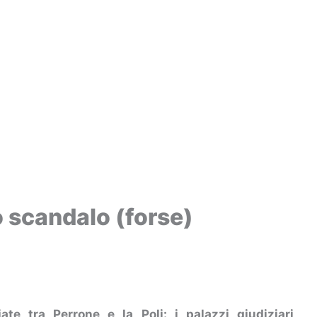
o scandalo (forse)
iate tra Perrone e la Poli: i palazzi giudiziari