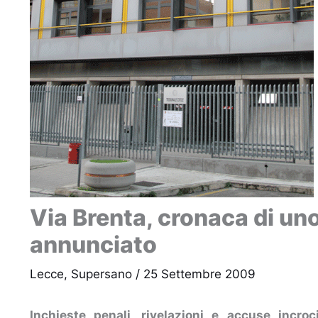
Via Brenta, cronaca di un
annunciato
Lecce
,
Supersano
/
25 Settembre 2009
Inchieste penali, rivelazioni e accuse incroc