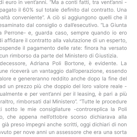
i euro in vent’anni. “Ma a conti fatti, tra vent’anni -
pagato il 60% sul totale definito dal contratto. Una
ltà conveniente”. A ciò si aggiungono quelli che il
 esaminato dal consiglio o dall’esecutivo. “La Giunta
cisa Perrone- e, guarda caso, sempre quando io ero
affidare il contratto alla valutazione di un esperto,
 sospende il pagamento delle rate: finora ha versato
lcun rimborso da parte del Ministero di Giustizia.
decessore, Adriana Poli Bortone, è evidente. La
mune riceverà un vantaggio dall’operazione, essendo
alore e genereranno reddito anche dopo la fine del
 ad un prezzo più che doppio del loro valore reale -
almente e per vent’anni per il leasing, è pari a più
raltro, rimborsati dal Ministero”. “Tutte le procedure
 sotto le mie consigliature -controreplica la Poli
co, che appena nell’ottobre scorso dichiarava alla
già preso impegni anche scritti, oggi dichiari di non
 avuto per nove anni un assessore che era una sorta