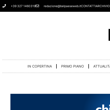
Vai
+39 327 1460319
redazione@belpaeseweb.it
CONTATTI
ARCHIVIO
al
contenuto
IN COPERTINA
PRIMO PIANO
ATTUALIT