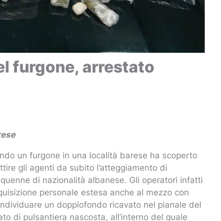
el furgone, arrestato
rese
ando un furgone in una località barese ha scoperto
ettire gli agenti da subito l’atteggiamento di
enne di nazionalità albanese. Gli operatori infatti
rquisizione personale estesa anche al mezzo con
di individuare un doppiofondo ricavato nel pianale del
to di pulsantiera nascosta, all’interno del quale