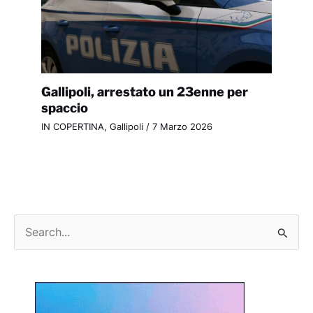
Gallipoli, arrestato un 23enne per
spaccio
IN COPERTINA
,
Gallipoli
/
7 Marzo 2026
C
e
r
c