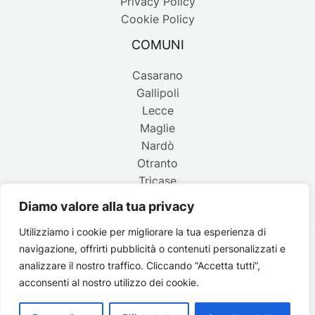
Privacy Policy
Cookie Policy
COMUNI
Casarano
Gallipoli
Lecce
Maglie
Nardò
Otranto
Tricase
Diamo valore alla tua privacy
Utilizziamo i cookie per migliorare la tua esperienza di
navigazione, offrirti pubblicità o contenuti personalizzati e
Copyright © 2026 Belpaese | Periodico d'informazione del
analizzare il nostro traffico. Cliccando “Accetta tutti”,
Salento - P.IVA 4637850753 - Testata registrata il 18 gennaio
acconsenti al nostro utilizzo dei cookie.
2002 al n. 778 del registro della Stampa del Tribunale di
Lecce | Credits:
Strategie digitali