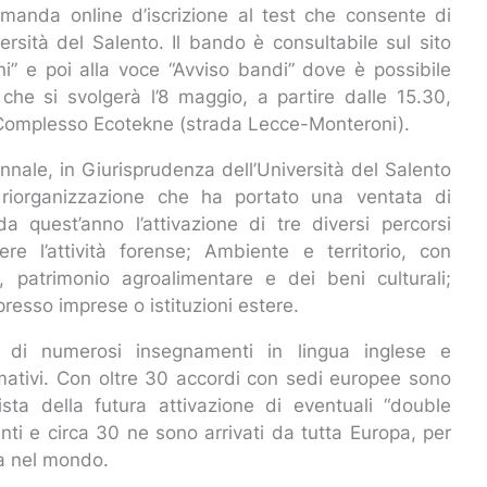
omanda online d’iscrizione al test che consente di
ersità del Salento. Il bando è consultabile sul sito
oni” e poi alla voce “Avviso bandi” dove è possibile
 che si svolgerà l’8 maggio, a partire dalle 15.30,
l Complesso Ecotekne (strada Lecce-Monteroni).
ennale, in Giurisprudenza dell’Università del Salento
 riorganizzazione che ha portato una ventata di
a quest’anno l’attivazione di tre diversi percorsi
ere l’attività forense; Ambiente e territorio, con
o, patrimonio agroalimentare e dei beni culturali;
presso imprese o istituzioni estere.
one di numerosi insegnamenti in lingua inglese e
 formativi. Con oltre 30 accordi con sedi europee sono
ista della futura attivazione di eventuali “double
nti e circa 30 ne sono arrivati da tutta Europa, per
ta nel mondo.