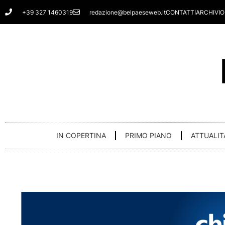
Vai
+39 327 1460319
redazione@belpaeseweb.it
CONTATTI
ARCHIVIO
al
contenuto
IN COPERTINA
PRIMO PIANO
ATTUALIT