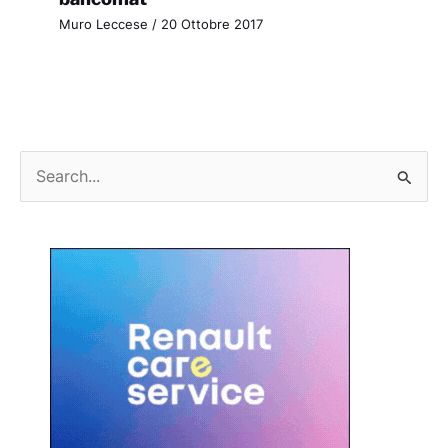
Muro Leccese
/
20 Ottobre 2017
C
e
r
c
a
: