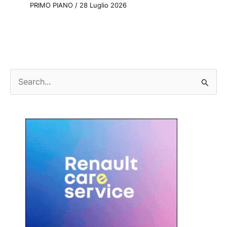
PRIMO PIANO
/
28 Luglio 2026
C
e
r
c
a
: