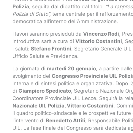
Polizia
, seguita dal dibattito dal titolo:
“La rappres
Polizia di Stato”,
tema centrale per il rafforzamento
democratica all’interno dell’Amministrazione.
I lavori saranno presieduti da
Vincenzo Rodi
, Pre
introduttiva sarà a cura di
Vittorio Costantini
, Se
i saluti:
Stefano Frontini
, Segretario Generale UIL
Ufficio Salute e Previdenza.
La giornata di
martedì 20 gennaio
, a partire dall
svolgimento del
Congresso Provinciale UIL Poliz
interna e di sintesi politica e organizzativa. Dopo l’a
di
Giampiero Spedicato
, Segretario Nazionale Or
Coordinatore Provinciale UIL Lecce. Seguirà la rel
Nazionale UIL Polizia, Vittorio Costantini
, Commis
il quadro politico-sindacale e le prospettive future 
l’intervento di
Benedetto Attili
, Responsabile Poli
UIL. La fase finale del Congresso sarà dedicata ag