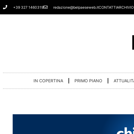
Vai
+39 327 1460319
redazione@belpaeseweb.it
CONTATTI
ARCHIVIO
al
contenuto
IN COPERTINA
PRIMO PIANO
ATTUALIT