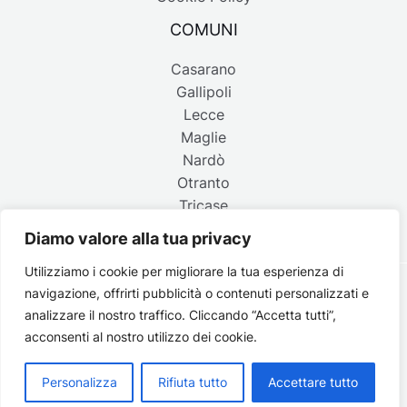
COMUNI
Casarano
Gallipoli
Lecce
Maglie
Nardò
Otranto
Tricase
Diamo valore alla tua privacy
Utilizziamo i cookie per migliorare la tua esperienza di
navigazione, offrirti pubblicità o contenuti personalizzati e
Copyright © 2026 Belpaese | Periodico d'informazione del
analizzare il nostro traffico. Cliccando “Accetta tutti”,
Salento - P.IVA 4637850753 - Testata registrata il 18 gennaio
acconsenti al nostro utilizzo dei cookie.
2002 al n. 778 del registro della Stampa del Tribunale di
Lecce | Credits:
Strategie digitali
Personalizza
Rifiuta tutto
Accettare tutto