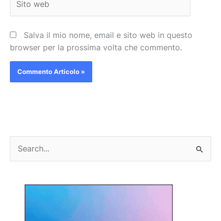
web
Salva il mio nome, email e sito web in questo
browser per la prossima volta che commento.
C
e
r
c
a