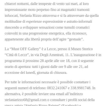
chiarori notturni, dalle tempeste di vento sui mari, al loro
impressionante moto perpetuo fino ai magmatici tramonti
infuocati, Stefania Rizzo attraversa e si fa attraversare da quella
moltitudine di esperienze espressioniste e astratto-informali
riuscendo a sviluppare sensazioni come tumulti cromatici
coinvolti in una progressione energetica, ella riconosce,
appartenente alla libertà propria dell’agire “gestuale”.
La “Must OFF Gallery” è a Lecce, presso il Museo Storico
“Città di Lecce”, in via Degli Ammirati, 11. L’inaugurazione è in
programma il prossimo 28 aprile alle ore 18, con il seguente
orario di apertura: tutti i giorni dalle ore 9 alle ore 21, ad
eccezione del lunedì, giornata di chiusura.
Per tutte le informazioni necessarie è possibile contattare i
seguenti numeri di telefono: 0832.241067 e 338.9981748. In
alternativa, è possibile inviare una email all’indirizzo
stefaniarizzo68@gmail.com o consultare i profili social della
stessa artista “Stefania Rizzo Painter” (Facebook) e