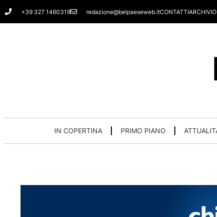
Vai
+39 327 1460319
redazione@belpaeseweb.it
CONTATTI
ARCHIVIO
al
contenuto
IN COPERTINA
PRIMO PIANO
ATTUALIT