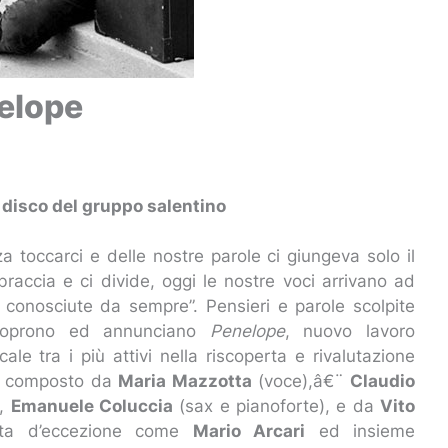
nelope
 disco del gruppo salentino
a toccarci e delle nostre parole ci giungeva solo il
raccia e ci divide, oggi le nostre voci arrivano ad
o conosciute da sempre”. Pensieri e parole scolpite
scoprono ed annunciano
Penelope
, nuovo lavoro
le tra i più attivi nella riscoperta e rivalutazione
e composto da
Maria Mazzotta
(voce),â€¨
Claudio
),
Emanuele Coluccia
(sax e pianoforte), e da
Vito
sta d’eccezione come
Mario Arcari
ed insieme