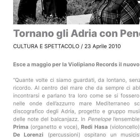
Tornano gli Adria con Pe
CULTURA E SPETTACOLO
/
23 Aprile 2010
Esce a maggio per la Violipiano Records il nuovo
“Quante volte ci siamo guardati, da lontano, senz
ricordo. Al centro del mare che da sempre ci abb
incontrarsi e parlano tra loro come se si fosser
nelle onde dell’azzurro mare Mediterraneo 
discografico degli Adria, progetto e gruppo musica
delle note del balcanjazz. In
Penelope
l’ensembl
Prima
(organetto e voce),
Redi Hasa
(violoncello
De Lorenzi
(percussioni) ospitano un musici