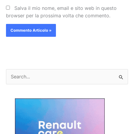
Salva il mio nome, email e sito web in questo
browser per la prossima volta che commento.
C
e
r
c
a
: