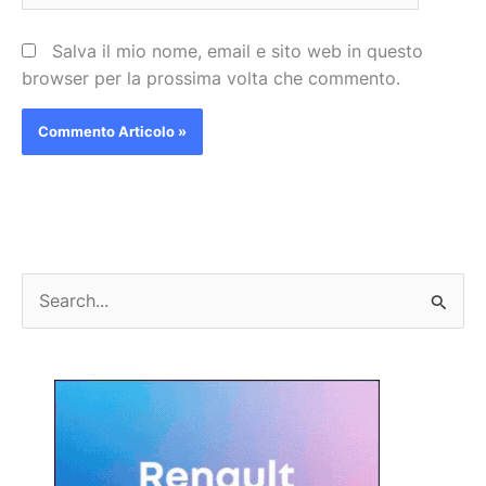
Salva il mio nome, email e sito web in questo
browser per la prossima volta che commento.
C
e
r
c
a
: