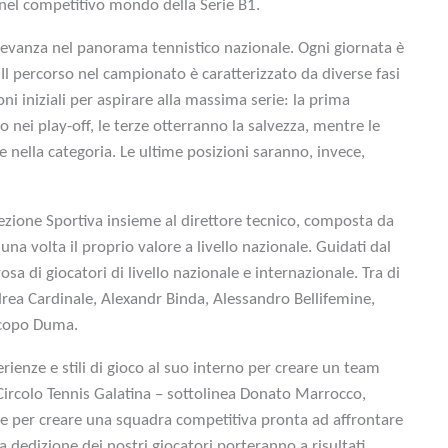
 nel competitivo mondo della Serie B1.
levanza nel panorama tennistico nazionale. Ogni giornata è
i. Il percorso nel campionato è caratterizzato da diverse fasi
oni iniziali per aspirare alla massima serie: la prima
no nei play-off, le terze otterranno la salvezza, mentre le
e nella categoria.
Le ultime posizioni saranno, invece,
ezione Sportiva insieme al direttore tecnico, composta da
una volta il proprio valore a livello nazionale. Guidati dal
sa di giocatori di livello nazionale e internazionale. Tra di
rea Cardinale, Alexandr Binda, Alessandro Bellifemine,
acopo Duma.
erienze e stili di gioco al suo interno per creare un team
l Circolo Tennis Galatina – sottolinea Donato Marrocco,
te per creare una squadra competitiva pronta ad affrontare
a dedizione dei nostri giocatori porteranno a risultati