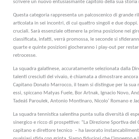
scrivere un nuovo entusiasmante capitolo della sua storia
Questa categoria rappresenta un palcoscenico di grande ri
articolata in sei incontri, di cui quattro singoli e due dopp
cruciali. Sarà essenziale ottenere la prima posizione nei gir
classificata, infatti, verrà promossa, le seconde si sfideran
quarte e quinte posizioni giocheranno i play-out per restar
retrocesse.
La squadra galatinese, accuratamente selezionata dalla Dir
talenti cresciuti del vivaio, è chiamata a dimostrare ancora 
Capitano Donato Marrocco, il team si distingue per la sua ro
essi, spiccano Matyas Fuele, Bor Artnak, Ignacio Novo, And
Tadeáš Paroulek, Antonio Montinaro, Nicolo’ Romano e J
La squadra tennistica salentina punta sulla diversità di esp
sinergico e ricco di prospettive: “La Direzione Sportiva de
capitano e direttore tecnico – ha lavorato instancabilmen
qualsiasi sfida con grinta. Siamo fiduciosi che l’impegno e l