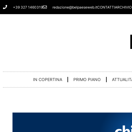
Vai
+39 327 1460319
redazione@belpaeseweb.it
CONTATTI
ARCHIVIO
al
contenuto
IN COPERTINA
PRIMO PIANO
ATTUALIT