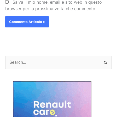
Salva il mio nome, email e sito web in questo
browser per la prossima volta che commento.
C
e
r
c
a
: