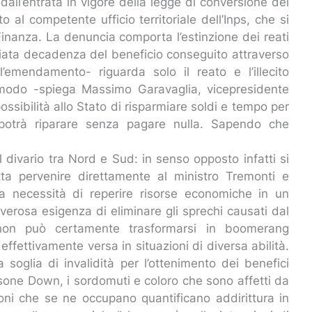
dall’entrata in vigore della legge di conversione del
to al competente ufficio territoriale dell’Inps, che si
Finanza. La denuncia comporta l’estinzione dei reati
mediata decadenza del beneficio conseguito attraverso
ll’emendamento- riguarda solo il reato e l’illecito
 modo -spiega Massimo Garavaglia, vicepresidente
ssibilità allo Stato di risparmiare soldi e tempo per
o potrà riparare senza pagare nulla. Sapendo che
divario tra Nord e Sud: in senso opposto infatti si
ta pervenire direttamente al ministro Tremonti e
sta necessità di reperire risorse economiche in un
overosa esigenza di eliminare gli sprechi causati dal
i’ non può certamente trasformarsi in boomerang
 effettivamente versa in situazioni di diversa abilità.
 soglia di invalidità per l’ottenimento dei benefici
sone Down, i sordomuti e coloro che sono affetti da
ni che se ne occupano quantificano addirittura in