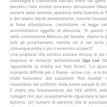
Garavaglia e Gianvittore Vaccari. Entro 180 giorni 
decreto i falsi invalidi dovranno denunciare l’illeci
avvarrà della centrale operativa della Guardia di 
e dei relativi illeciti amministrativi, nonché l’im
le false attestazione. L’estinzione -si legge ne
amministrativo oggetto di denuncia. “In questo
della commissione Bilancio del Senato- diamo la po
tutti gli accertamenti, mentre chi è nel tort
comunque prima o poi li avremmo scoperti”.
Una proposta che sembra scavare ancora di più il 
inserisce la richiesta dell’onorevole
Ugo Lisi
fat
riguardante la stretta sui ‘falsi Down’. “La giu
momento difficile per il Paese -scrive Lisi- e la d
triste fenomeno dei cosiddetti ‘finti invalid
minaccioso nei confronti della tutela sociale di chi
È chiaro che l’innalzamento dal 74% all’85% della
collegati non può assolutamente riguardare le per
autismo. Un numero di persone che le associazio