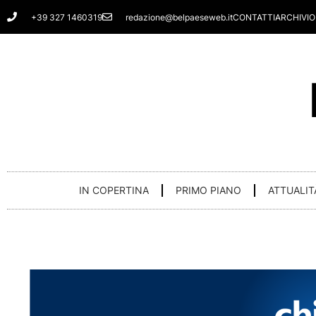
Vai
+39 327 1460319
redazione@belpaeseweb.it
CONTATTI
ARCHIVIO
al
contenuto
IN COPERTINA
PRIMO PIANO
ATTUALIT