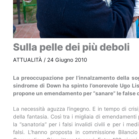
Sulla pelle dei più deboli
ATTUALITÀ
/
24 Giugno 2010
La preoccupazione per l’innalzamento della sog
sindrome di Down ha spinto l’onorevole Ugo Lisi
propone un emendamento per “sanare” le false di
La necessità aguzza l’ingegno. E in tempo di crisi
della fantasia. Così tra i migliaia di emendamenti
la “sanatoria” per i falsi invalidi civili e per i m
falsi. L’hanno proposta in commissione Bilanci