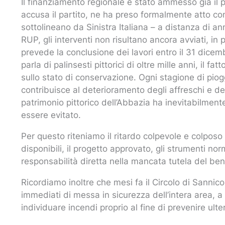
Il finanziamento regionale è stato ammesso già il
accusa il partito, ne ha preso formalmente atto co
sottolineano da Sinistra Italiana – a distanza di ann
RUP, gli interventi non risultano ancora avviati, i
prevede la conclusione dei lavori entro il 31 dice
parla di palinsesti pittorici di oltre mille anni, i
sullo stato di conservazione. Ogni stagione di piogg
contribuisce al deterioramento degli affreschi e dell
patrimonio pittorico dell’Abbazia ha inevitabilmen
essere evitato.
Per questo riteniamo il ritardo colpevole e colposo 
disponibili, il progetto approvato, gli strumenti nor
responsabilità diretta nella mancata tutela del ben
Ricordiamo inoltre che mesi fa il Circolo di Sannico
immediati di messa in sicurezza dell’intera area, 
individuare incendi proprio al fine di prevenire ulter