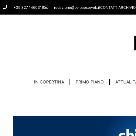
Vai
+39 327 1460319
redazione@belpaeseweb.it
CONTATTI
ARCHIVIO
al
contenuto
IN COPERTINA
PRIMO PIANO
ATTUALIT