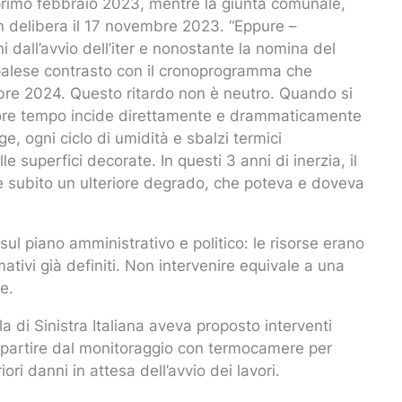
 primo febbraio 2023, mentre la giunta comunale,
n delibera il 17 novembre 2023. “Eppure –
i dall’avvio dell’iter e nonostante la nomina del
n palese contrasto con il cronoprogramma che
mbre 2024. Questo ritardo non è neutro. Quando si
l fattore tempo incide direttamente e drammaticamente
e, ogni ciclo di umidità e sbalzi termici
e superfici decorate. In questi 3 anni di inerzia, il
te subito un ulteriore degrado, che poteva e doveva
sul piano amministrativo e politico: le risorse erano
mativi già definiti. Non intervenire equivale a una
e.
la di Sinistra Italiana aveva proposto interventi
a partire dal monitoraggio con termocamere per
iori danni in attesa dell’avvio dei lavori.