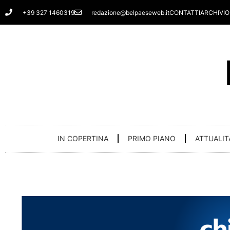
Vai
+39 327 1460319
redazione@belpaeseweb.it
CONTATTI
ARCHIVIO
al
contenuto
IN COPERTINA
PRIMO PIANO
ATTUALIT