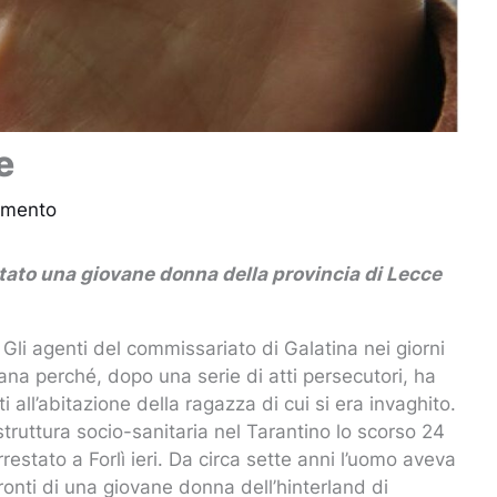
e
mmento
itato una giovane donna della provincia di Lecce
 Gli agenti del commissariato di Galatina nei giorni
ana perché, dopo una serie di atti persecutori, ha
ti all’abitazione della ragazza di cui si era invaghito.
 struttura socio-sanitaria nel Tarantino lo scorso 24
estato a Forlì ieri. Da circa sette anni l’uomo aveva
onti di una giovane donna dell’hinterland di