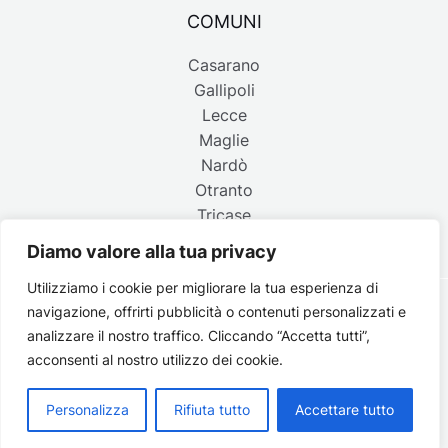
COMUNI
Casarano
Gallipoli
Lecce
Maglie
Nardò
Otranto
Tricase
Diamo valore alla tua privacy
Utilizziamo i cookie per migliorare la tua esperienza di
navigazione, offrirti pubblicità o contenuti personalizzati e
Copyright © 2026 Belpaese | Periodico d'informazione del
analizzare il nostro traffico. Cliccando “Accetta tutti”,
Salento - P.IVA 4637850753 - Testata registrata il 18 gennaio
acconsenti al nostro utilizzo dei cookie.
2002 al n. 778 del registro della Stampa del Tribunale di
Lecce | Credits:
Strategie digitali
Personalizza
Rifiuta tutto
Accettare tutto