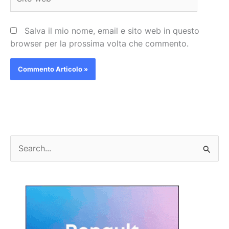
web
Salva il mio nome, email e sito web in questo
browser per la prossima volta che commento.
C
e
r
c
a