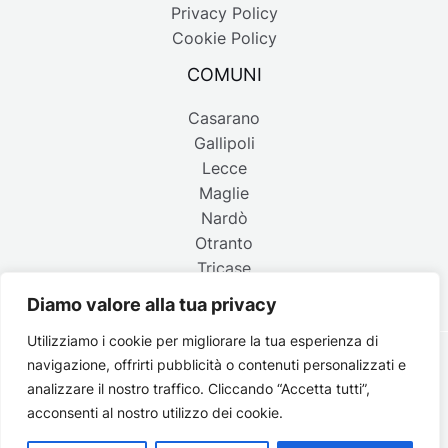
Privacy Policy
Cookie Policy
COMUNI
Casarano
Gallipoli
Lecce
Maglie
Nardò
Otranto
Tricase
Diamo valore alla tua privacy
Utilizziamo i cookie per migliorare la tua esperienza di
navigazione, offrirti pubblicità o contenuti personalizzati e
Copyright © 2026 Belpaese | Periodico d'informazione del
analizzare il nostro traffico. Cliccando “Accetta tutti”,
Salento - P.IVA 4637850753 - Testata registrata il 18 gennaio
acconsenti al nostro utilizzo dei cookie.
2002 al n. 778 del registro della Stampa del Tribunale di