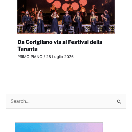
Da Corigliano via al Festival della
Taranta
PRIMO PIANO
/
28 Luglio 2026
C
e
r
c