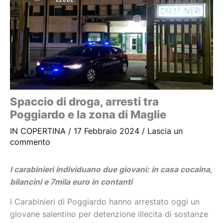
Spaccio di droga, arresti tra
Poggiardo e la zona di Maglie
IN COPERTINA
/
17 Febbraio 2024
/
Lascia un
commento
I carabinieri individuano due giovani: in casa cocaina,
bilancini e 7mila euro in contanti
I Carabinieri di Poggiardo hanno arrestato oggi un
giovane salentino per detenzione illecita di sostanze