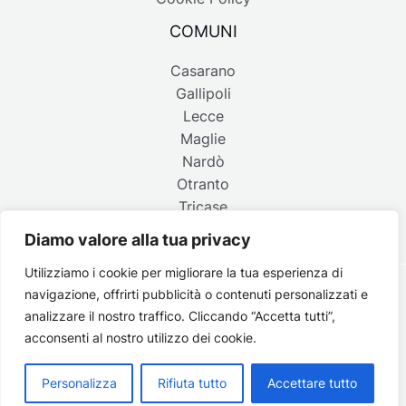
COMUNI
Casarano
Gallipoli
Lecce
Maglie
Nardò
Otranto
Tricase
Diamo valore alla tua privacy
Utilizziamo i cookie per migliorare la tua esperienza di
navigazione, offrirti pubblicità o contenuti personalizzati e
Copyright © 2026 Belpaese | Periodico d'informazione del
analizzare il nostro traffico. Cliccando “Accetta tutti”,
Salento - P.IVA 4637850753 - Testata registrata il 18 gennaio
acconsenti al nostro utilizzo dei cookie.
2002 al n. 778 del registro della Stampa del Tribunale di
Lecce | Credits:
Strategie digitali
Personalizza
Rifiuta tutto
Accettare tutto