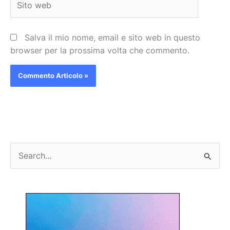
web
Salva il mio nome, email e sito web in questo
browser per la prossima volta che commento.
C
e
r
c
a