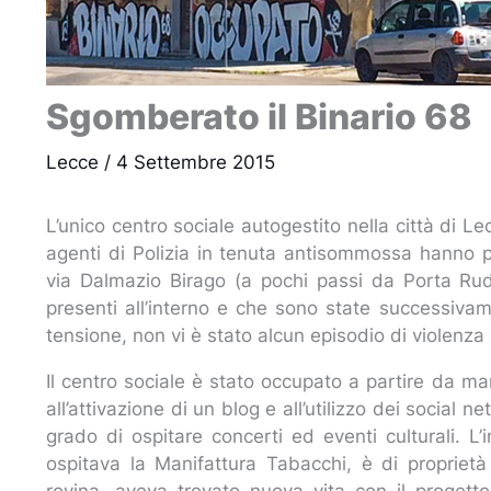
Sgomberato il Binario 68
Lecce
/
4 Settembre 2015
L’unico centro sociale autogestito nella città di L
agenti di Polizia in tenuta antisommossa hanno p
via Dalmazio Birago (a pochi passi da Porta Rud
presenti all’interno e che sono state successiv
tensione, non vi è stato alcun episodio di violenza
Il centro sociale è stato occupato a partire da 
all’attivazione di un blog e all’utilizzo dei social 
grado di ospitare concerti ed eventi culturali. 
ospitava la Manifattura Tabacchi, è di propriet
rovina, aveva trovato nuova vita con il progett