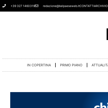
Vai
+39 327 1460319
redazione@belpaeseweb.it
CONTATTI
ARCHIVIO
al
contenuto
IN COPERTINA
PRIMO PIANO
ATTUALIT