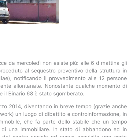
ecce da mercoledì non esiste più: alle 6 d mattina gli
roceduto al sequestro preventivo della struttura in
iae), notificando il provvedimento alle 12 persone
amente allontanate. Nonostante qualche momento di
 e il Binario 68 è stato sgomberato.
marzo 2014, diventando in breve tempo (grazie anche
network) un luogo di dibattito e controinformazione, in
L’immobile, che fa parte dello stabile che un tempo
à di una immobiliare. In stato di abbandono ed in
o del centro sociale ed aveva acquisito una certa