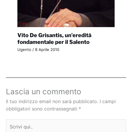
Vito De Grisantis, un’eredità
fondamentale per il Salento
Ugento
/
8 Aprile 2010
Lascia un commento
Il tuo indirizzo email non sarà pubblicato.
I campi
obbligatori sono contrassegnati
*
Scrivi
qui..