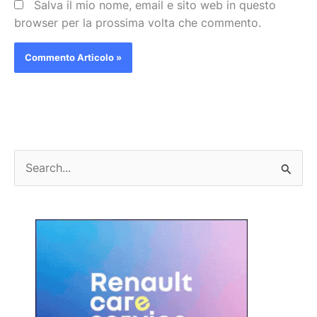
Salva il mio nome, email e sito web in questo
browser per la prossima volta che commento.
C
e
r
c
a
: