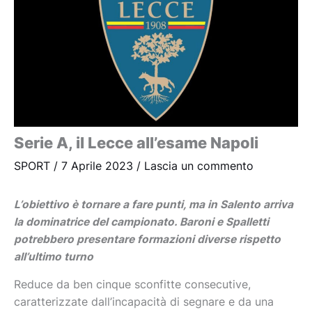
Serie A, il Lecce all’esame Napoli
SPORT
/
7 Aprile 2023
/
Lascia un commento
L’obiettivo è tornare a fare punti, ma in Salento arriva
la dominatrice del campionato. Baroni e Spalletti
potrebbero presentare formazioni diverse rispetto
all’ultimo turno
Reduce da ben cinque sconfitte consecutive,
caratterizzate dall’incapacità di segnare e da una