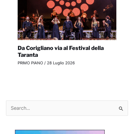
Da Corigliano via al Festival della
Taranta
PRIMO PIANO
/
28 Luglio 2026
C
e
r