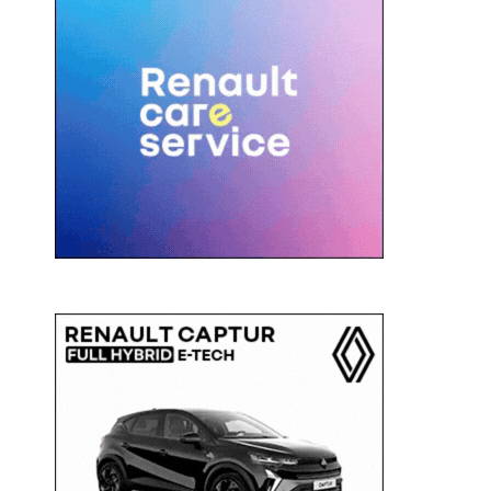
c
a
: