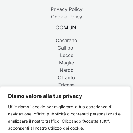
Privacy Policy
Cookie Policy
COMUNI
Casarano
Gallipoli
Lecce
Maglie
Nardò
Otranto
Tricase
Diamo valore alla tua privacy
Utilizziamo i cookie per migliorare la tua esperienza di
navigazione, offrirti pubblicità o contenuti personalizzati e
Copyright © 2026 Belpaese | Periodico d'informazione del
analizzare il nostro traffico. Cliccando “Accetta tutti”,
Salento - P.IVA 4637850753 - Testata registrata il 18 gennaio
acconsenti al nostro utilizzo dei cookie.
2002 al n. 778 del registro della Stampa del Tribunale di