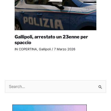
Gallipoli, arrestato un 23enne per
spaccio
IN COPERTINA
,
Gallipoli
/
7 Marzo 2026
C
e
r
c