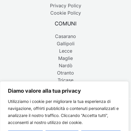
Privacy Policy
Cookie Policy
COMUNI
Casarano
Gallipoli
Lecce
Maglie
Nardò
Otranto
Tricase
Diamo valore alla tua privacy
Utilizziamo i cookie per migliorare la tua esperienza di
navigazione, offrirti pubblicità o contenuti personalizzati e
Copyright © 2026 Belpaese | Periodico d'informazione del
analizzare il nostro traffico. Cliccando “Accetta tutti”,
Salento - P.IVA 4637850753 - Testata registrata il 18 gennaio
acconsenti al nostro utilizzo dei cookie.
2002 al n. 778 del registro della Stampa del Tribunale di