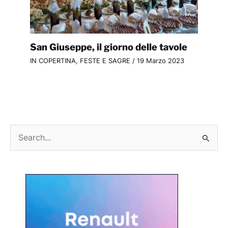
San Giuseppe, il giorno delle tavole
IN COPERTINA
,
FESTE E SAGRE
/
19 Marzo 2023
C
e
r
c
a
: