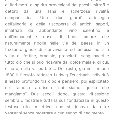
di ilari motti di spirito provenienti dai paesi limitrofi e
dettati da una sana e scherzosa rivalità
campanilistica. Una “due giorni” all’insegna
dell’allegria e della riscoperta di antichi sapori,
innaffiati da abbondante vino salentino e
dall’immancabile dose di buon umore che
naturalmente ribolle nelle vie del paese, in un
frizzante gioco di convivialità ed entusiasmo alla
vista di fettine, braciole, prosciutti, sanguinacci e
tutto ciò che si può ricavare dal dolce maiale, di cui,
è noto, nulla va buttato… Del resto, già nel lontano
1830 il filosofo tedesco Ludwig Feuerbach individuò
il nesso profondo tra cibo e pensiero, poi esplicitato
nel famoso aforisma “noi siamo quello che
mangiamo”. Due secoli dopo, questa riflessione
sembra dimostrare tutta la sua fondatezza in questo
festoso rito collettivo, che si rinnova da oltre
vent’anni senza mostrare alcun segno di cedimento.